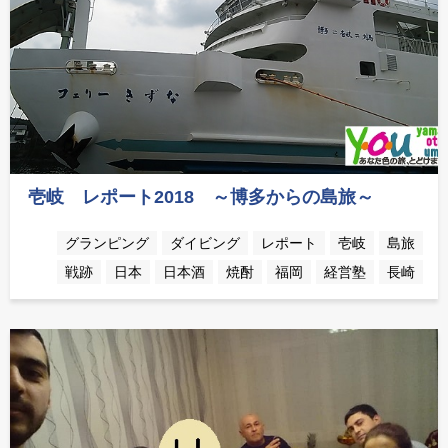
壱岐 レポート2018 ～博多からの島旅～
グランピング
ダイビング
レポート
壱岐
島旅
戦跡
日本
日本酒
焼酎
福岡
経営塾
長崎