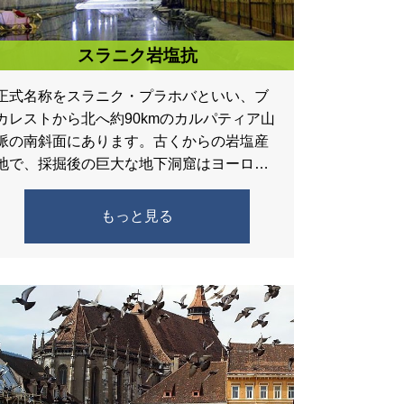
スラニク岩塩抗
正式名称をスラニク・プラホバといい、ブ
カレストから北へ約90kmのカルパティア山
脈の南斜面にあります。古くからの岩塩産
地で、採掘後の巨大な地下洞窟はヨーロッ
パでも最大規模で、見学が可能です。ま
た、医療的なスパ治療施設とし […]
もっと見る