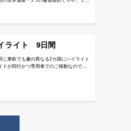
部の世界遺産・5つの修道院めぐりや、サプ
っくり巡るプランです。空港到着から出発
イライト 9日間
同じ東欧でも趣の異なる2カ国にハイライト
イドが同行かつ専用車でのご移動なので、
ール食事1夜： 羽田・