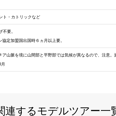
タント・カトリックなど
ザ不要。
ン協定加盟国出国時６ヵ月以上要。
チア山脈を境に山間部と平野部では気候が異なるので、注意。
0月
関連するモデルツアー一