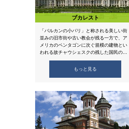
ブカレスト
「バルカンの小パリ」と称される美しい街
並みの旧市街や古い教会が残る一方で、ア
メリカのペンタゴンに次ぐ規模の建物とい
われる故チャウシェスクの残した国民の館
などの共産主義時代の大きな建物など様々
な顔を持つルーマニアの首都です […]
もっと見る