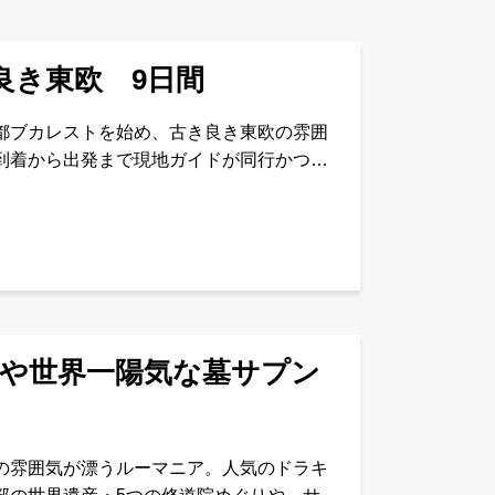
良き東欧 9日間
都ブカレストを始め、古き良き東欧の雰囲
到着から出発まで現地ガイドが同行かつ専
EROMD09日スケジュール食事
院や世界一陽気な墓サプン
の雰囲気が漂うルーマニア。人気のドラキ