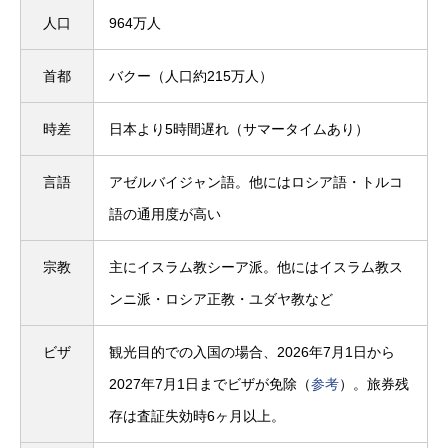
人口
964万人
首都
バクー（人口約215万人）
時差
日本より5時間遅れ（サマータイムあり）
言語
アゼルバイジャン語。他にはロシア語・トルコ
語の通用度が高い
宗教
主にイスラム教シーア派。他にはイスラム教ス
ンニ派・ロシア正教・ユダヤ教など
ビザ
観光目的での入国の場合、2026年7月1日から
2027年7月1日までビザが免除（
参考
）。旅券残
存は査証失効時6ヶ月以上。