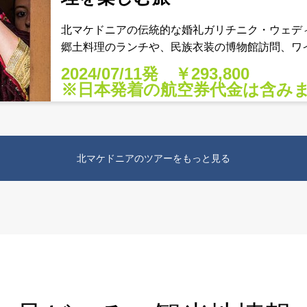
北マケドニアの伝統的な婚礼ガリチニク・ウェデ
郷土料理のランチや、民族衣装の博物館訪問、ワ
駆け足で巡るツアーとは一味違う充実のマケドニア
2024/07/11発 ￥293,800
ニクウェディングのレ
※日本発着の航空券代金は含み
北マケドニアのツアーをもっと見る