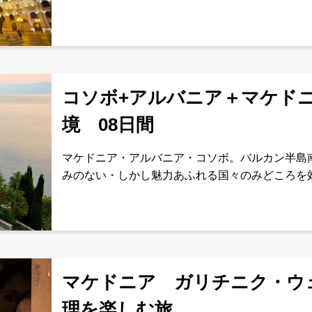
史上重要な街クルシェヴォや、ヘラクレアとスト
ない北部の修道院、人形石
コソボ+アルバニア＋マケド
境 08日間
マケドニア・アルバニア・コソボ。バルカン半島
みのない・しかし魅力あふれる国々のみどころを
EEALMKKS08日スケジュール食事1夜： 羽
マケドニア ガリチニク・ウ
理を楽しむ旅