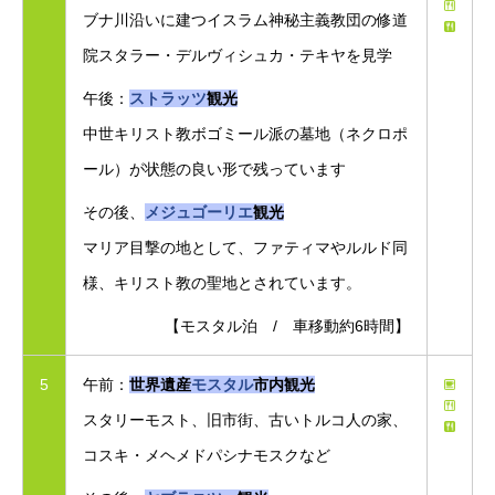
ブナ川沿いに建つイスラム神秘主義教団の修道
院スタラー・デルヴィシュカ・テキヤを見学
午後：
ストラッツ
観光
中世キリスト教ボゴミール派の墓地（ネクロポ
ール）が状態の良い形で残っています
その後、
メジュゴーリエ
観光
マリア目撃の地として、ファティマやルルド同
様、キリスト教の聖地とされています。
【モスタル泊 / 車移動約6時間】
5
午前：
世界遺産
モスタル
市内観光
スタリーモスト、旧市街、古いトルコ人の家、
コスキ・メヘメドパシナモスクなど