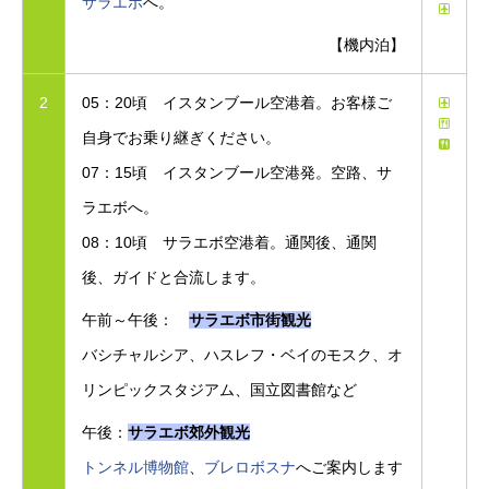
サラエボ
へ。
【機内泊】
2
05：20頃 イスタンブール空港着。お客様ご
自身でお乗り継ぎください。
07：15頃 イスタンブール空港発。空路、サ
ラエボへ。
08：10頃 サラエボ空港着。通関後、通関
後、ガイドと合流します。
午前～午後：
サラエボ市街観光
バシチャルシア、ハスレフ・ベイのモスク、オ
リンピックスタジアム、国立図書館など
午後：
サラエボ郊外観光
トンネル博物館
、
ブレロボスナ
へご案内します