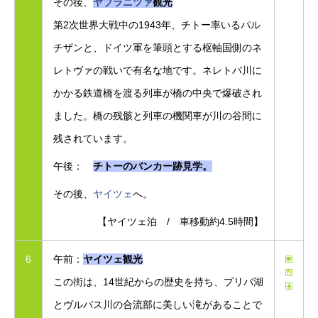
その後、
ヤブラニツァ
観光
第2次世界大戦中の1943年、チトー率いるパル
チザンと、ドイツ軍を筆頭とする枢軸国側のネ
レトヴァの戦いで有名な地です。ネレトバ川に
かかる鉄道橋を渡る列車が橋の中央で爆破され
ました。橋の残骸と列車の機関車が川の谷間に
残されています。
午後：
チトーのバンカー跡見学。
その後、
ヤイツェ
へ。
【ヤイツェ泊 / 車移動約4.5時間】
6
午前：
ヤイツェ観光
この街は、14世紀からの歴史を持ち、プリバ湖
とヴルバス川の合流部に美しい滝があることで