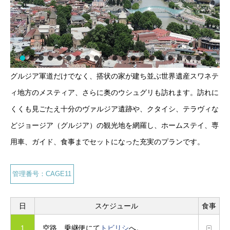
グルジア軍道だけでなく、搭状の家が建ち並ぶ世界遺産スワネテ
ィ地方のメスティア、さらに奥のウシュグリも訪れます。訪れに
くくも見ごたえ十分のヴァルジア遺跡や、クタイシ、テラヴィな
どジョージア（グルジア）の観光地を網羅し、ホームステイ、専
用車、ガイド、食事までセットになった充実のプランです。
管理番号：CAGE11
日
スケジュール
食事
1
空路、乗継便にて
トビリシ
へ。