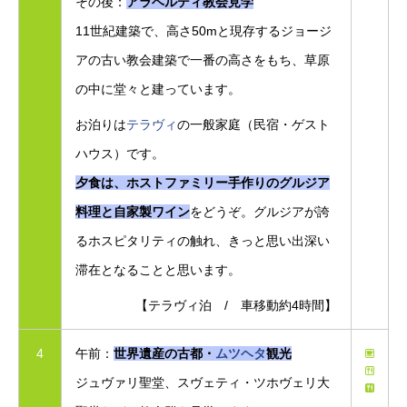
その後：
アラベルディ教会見学
11世紀建築で、高さ50mと現存するジョージ
アの古い教会建築で一番の高さをもち、草原
の中に堂々と建っています。
お泊りは
テラヴィ
の一般家庭（民宿・ゲスト
ハウス）です。
夕食は、ホストファミリー手作りのグルジア
料理と自家製ワイン
をどうぞ。グルジアが誇
るホスピタリティの触れ、きっと思い出深い
滞在となることと思います。
【テラヴィ泊 / 車移動約4時間】
4
午前：
世界遺産の古都・
ムツヘタ
観光
ジュヴァリ聖堂、スヴェティ・ツホヴェリ大