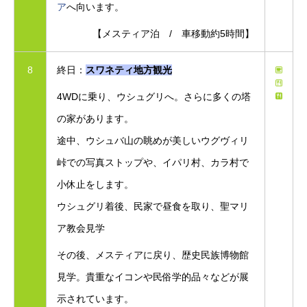
ア
へ向います。
【メスティア泊 / 車移動約5時間】
8
終日：
スワネティ地方観光
4WDに乗り、ウシュグリへ。さらに多くの塔
の家があります。
途中、ウシュバ山の眺めが美しいウグヴィリ
峠での写真ストップや、イパリ村、カラ村で
小休止をします。
ウシュグリ着後、民家で昼食を取り、聖マリ
ア教会見学
その後、メスティアに戻り、歴史民族博物館
見学。貴重なイコンや民俗学的品々などが展
示されています。