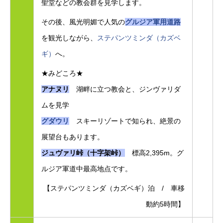
聖堂などの教会群を見学します。
その後、風光明媚で人気の
グルジア軍用道路
を観光しながら、
ステパンツミンダ（カズベ
ギ）
へ。
★みどころ★
アナヌリ
湖畔に立つ教会と、ジンヴァリダ
ムを見学
グダウリ
スキーリゾートで知られ、絶景の
展望台もあります。
ジュヴァリ峠（十字架峠）
標高2,395m。グ
ルジア軍道中最高地点です。
【ステパンツミンダ（カズベギ）泊 / 車移
動約5時間】