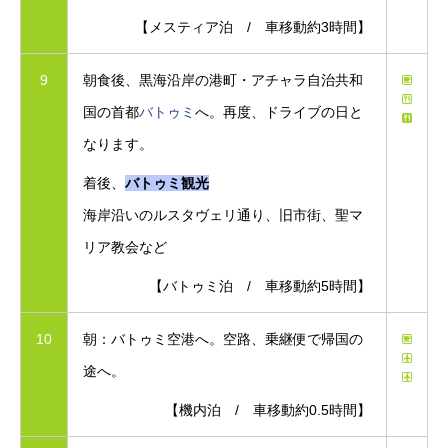
【メスティア泊 / 車移動約3時間】
9
朝食後、黒海沿岸の港町・アチャラ自治共和
国の首都
バトゥミ
へ。再度、ドライブの日と
なります。
着後、
バトゥミ観光
海岸沿いのルスタヴェリ通り、旧市街、聖マ
リア教会など
【バトゥミ泊 / 車移動約5時間】
10
朝：バトゥミ空港へ。空路、乗継便で帰国の
途へ。
【機内泊 / 車移動約0.5時間】