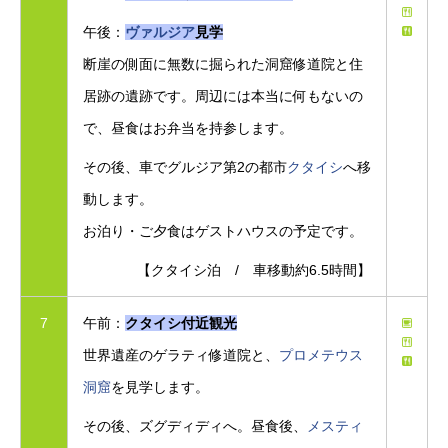
午後：
ヴァルジア
見学
断崖の側面に無数に掘られた洞窟修道院と住
居跡の遺跡です。周辺には本当に何もないの
で、昼食はお弁当を持参します。
その後、車でグルジア第2の都市
クタイシ
へ移
動します。
お泊り・ご夕食はゲストハウスの予定です。
【クタイシ泊 / 車移動約6.5時間】
7
午前：
クタイシ付近観光
世界遺産のゲラティ修道院と、
プロメテウス
洞窟
を見学します。
その後、ズグディディへ。昼食後、
メスティ