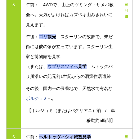
5
午前： 4WDで、山上のツミンダ・サメバ教
会へ。天気がよければカズベキ山みきれいに
見えます。
午後：
ゴリ
観光
スターリンの故郷で、未だ
街には彼の像が立っています。スターリン生
家と博物館を見学
（または、
ウプリスツィへ
見学
ムトゥクバ
リ川沿いの紀元前1世紀からの洞窟住居遺跡
その後、国内一の保養地で、天然水で有名な
ボルジョミ
へ。
【ボルジョミ（またはバクリアニ）泊 / 車
移動約5時間】
6
午前：
ヘルトゥヴィシィ城塞見学