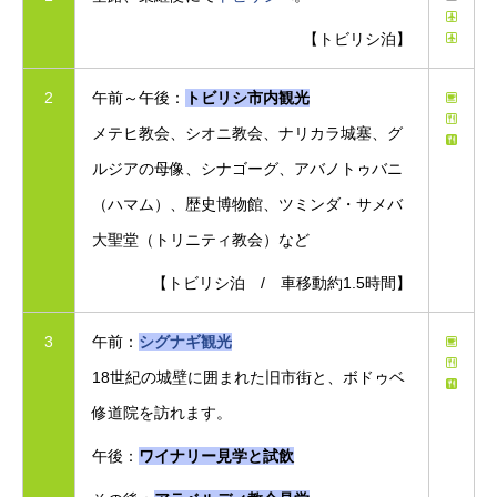
【トビリシ泊】
2
午前～午後：
トビリシ市内観光
メテヒ教会、シオニ教会、ナリカラ城塞、グ
ルジアの母像、シナゴーグ、アバノトゥバニ
（ハマム）、歴史博物館、ツミンダ・サメバ
大聖堂（トリニティ教会）など
【トビリシ泊 / 車移動約1.5時間】
3
午前：
シグナギ観光
18世紀の城壁に囲まれた旧市街と、ボドゥベ
修道院を訪れます。
午後：
ワイナリー見学と試飲