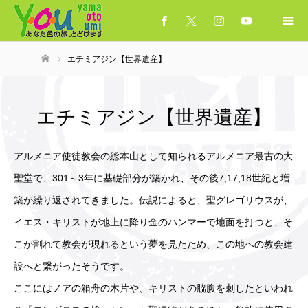
エチミアジン【世界遺産】
ホーム
エチミアジン【世界遺産】
アルメニア使徒教会の総本山として知られるアルメニア最古の大
聖堂で、301～3年に基礎部分が築かれ、その後7,17,18世紀と増
築が繰り返されてきました。伝説によると、聖グレゴリウスが、
イエス・キリストが地上に降り金のハンマーで地面を打つと、そ
こが割れて教会が現れるという夢を見たため、この地への教会建
設へと繋がったそうです。
ここにはノアの箱舟の木片や、キリストの脇腹を刺したといわれ