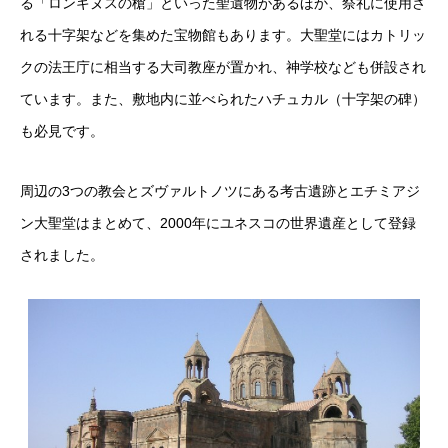
る「ロンギヌスの槍」といった聖遺物があるほか、祭礼に使用さ
れる十字架などを集めた宝物館もあります。大聖堂にはカトリッ
クの法王庁に相当する大司教座が置かれ、神学校なども併設され
ています。また、敷地内に並べられたハチュカル（十字架の碑）
も必見です。
周辺の3つの教会とズヴァルトノツにある考古遺跡とエチミアジ
ン大聖堂はまとめて、2000年にユネスコの世界遺産として登録
されました。