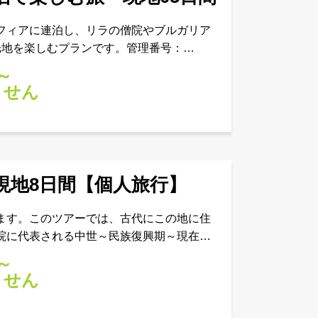
フィアに連泊し、リラの僧院やブルガリア
光地を楽しむプランです。管理番号：
着。通関後、送迎車でソフィア
～
ません
現地8日間【個人旅行】
ます。このツアーでは、古代にこの地に住
院に代表される中世～民族復興期～現在ま
いて学びます。地元のワインの試飲もお楽
～
ません