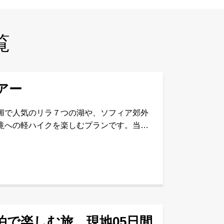
覧
ツアー
媚で人気のリラ７つの湖や、ソフィア郊外
滝への軽ハイクを楽しむプランです。当社
ルガリア視察2025】トレッキング編 4
で楽しむ旅 現地05日間