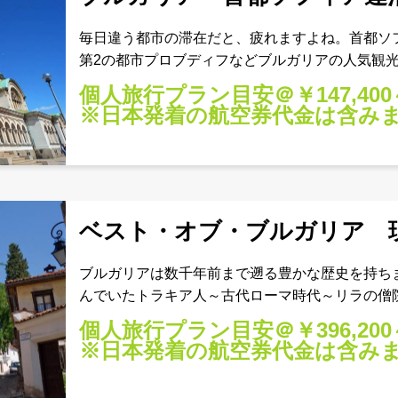
毎日違う都市の滞在だと、疲れますよね。首都ソ
第2の都市プロブディフなどブルガリアの人気観
EEBGCT05日スケジュール食事1ソフィア空港
個人旅行プラン目安＠￥147,400
※日本発着の航空券代金は含み
ベスト・オブ・ブルガリア 
ブルガリアは数千年前まで遡る豊かな歴史を持ち
んでいたトラキア人～古代ローマ時代～リラの僧
での歴史や文化、伝統工芸や人々の生活様式につ
個人旅行プラン目安＠￥396,200
しみいただけます。
※日本発着の航空券代金は含み