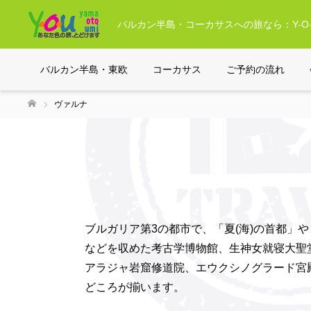
バルカン半島・コーカサスへの旅なら：Y-O-
バルカン半島・東欧
コーカサス
ご予約の流れ
ヴァルナ
ホーム
ブルガリア第3の都市で、「夏(海)の首都
などを収めた考古学博物館、生神女就寝大聖
アラジャ岩窟修道院、エウクシノグラード宮
どころが揃います。