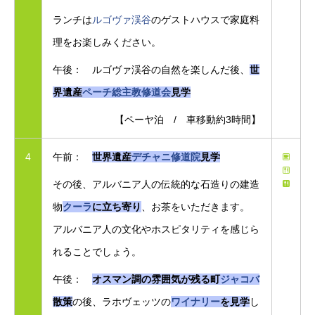
ランチは
ルゴヴァ渓谷
のゲストハウスで家庭料
理をお楽しみください。
午後： ルゴヴァ渓谷の自然を楽しんだ後、
世
界遺産
ペーチ総主教修道会
見学
【ペーヤ泊 / 車移動約3時間】
4
午前：
世界遺産
デチャニ修道院
見学
その後、アルバニア人の伝統的な石造りの建造
物
クーラ
に立ち寄り
、お茶をいただきます。
アルバニア人の文化やホスピタリティを感じら
れることでしょう。
午後：
オスマン調の雰囲気が残る町
ジャコバ
散策
の後、ラホヴェッツの
ワイナリー
を見学
し