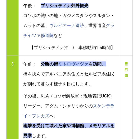
午後：
プリシュティナ郊外観光
コソボの戦いの地・ガジメスタンやスルタン・
ムラトの墓、
ウルピアーナ遺跡
、世界遺産
グラ
チャツァ修道院
など
【プリシュティナ泊 / 車移動約1.5時間】
3
午前：
分断の街
ミトロヴィツァ
を訪問。
橋を挟んでアルバニア系住民とセルビア系住民
が別れて暮らす様子を目にします。
その後、KLA（コソボ解放軍：現地表記UCK）
リーダー、アダム・シャリゆかりの
スケンデラ
イ・プレカズ
へ。
砲撃を受けて壊れた家や博物館、メモリアルを
見学
します。