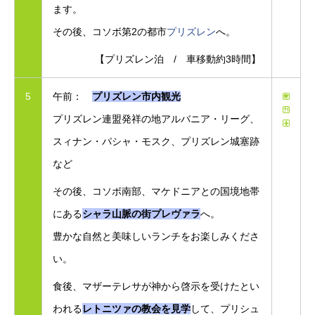
ます。
その後、コソボ第2の都市
プリズレン
へ。
【プリズレン泊 / 車移動約3時間】
5
午前：
プリズレン市内観光
プリズレン連盟発祥の地アルバニア・リーグ、
スィナン・パシャ・モスク、プリズレン城塞跡
など
その後、コソボ南部、マケドニアとの国境地帯
にある
シャラ山脈の街プレヴァラ
へ。
豊かな自然と美味しいランチをお楽しみくださ
い。
食後、マザーテレサが神から啓示を受けたとい
われる
レトニツァの教会を見学
して、プリシュ