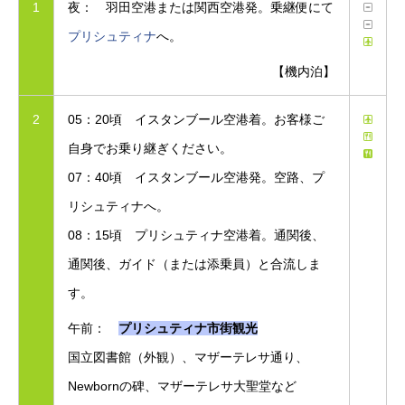
1
夜： 羽田空港または関西空港発。乗継便にて
プリシュティナ
へ。
【機内泊】
2
05：20頃 イスタンブール空港着。お客様ご
自身でお乗り継ぎください。
07：40頃 イスタンブール空港発。空路、プ
リシュティナへ。
08：15頃 プリシュティナ空港着。通関後、
通関後、ガイド（または添乗員）と合流しま
す。
午前：
プリシュティナ市街観光
国立図書館（外観）、マザーテレサ通り、
Newbornの碑、マザーテレサ大聖堂など