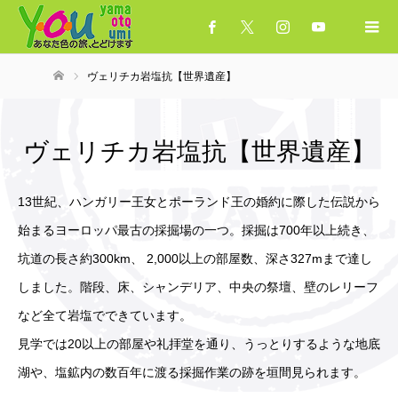
ヴェリチカ岩塩抗【世界遺産】
ホーム
ヴェリチカ岩塩抗【世界遺産】
13世紀、ハンガリー王女とポーランド王の婚約に際した伝説から
始まるヨーロッパ最古の採掘場の一つ。採掘は700年以上続き、
坑道の長さ約300km、 2,000以上の部屋数、深さ327mまで達し
しました。階段、床、シャンデリア、中央の祭壇、壁のレリーフ
など全て岩塩でできています。
見学では20以上の部屋や礼拝堂を通り、うっとりするような地底
湖や、塩鉱内の数百年に渡る採掘作業の跡を垣間見られます。