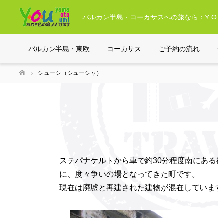
バルカン半島・コーカサスへの旅なら：Y-O-
シ
バルカン半島・東欧
コーカサス
ご予約の流れ
シューシ（シューシャ）
ホーム
ステパナケルトから車で約30分程度南にあ
に、度々争いの場となってきた町です。
現在は廃墟と再建された建物が混在していま