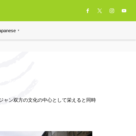
ャ）
apanese
▼
イジャン双方の文化の中心として栄えると同時